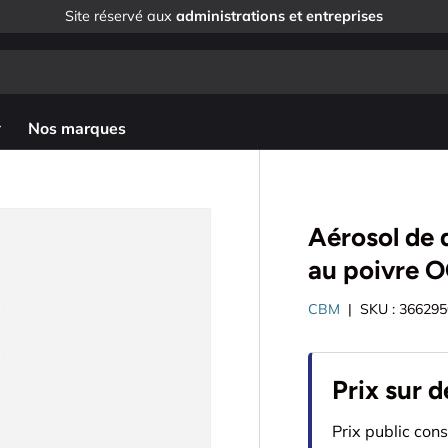
Site réservé aux
administrations et entreprises
he
ercher
Nos marques
Aérosol de
au poivre O
CBM
|
SKU :
366295
Prix sur d
Prix public con