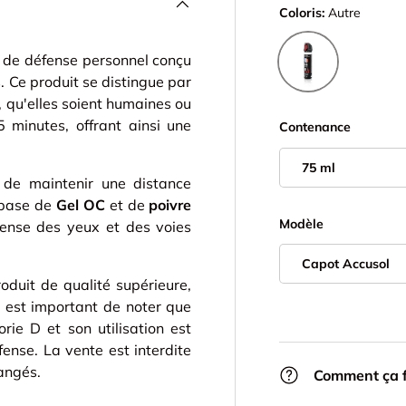
Coloris:
Autre
Autre
 de défense personnel conçu
. Ce produit se distingue par
, qu'elles soient humaines ou
5 minutes, offrant ainsi une
Contenance
75 ml
de maintenir une distance
à base de
Gel OC
et de
poivre
Modèle
tense des yeux et des voies
Capot Accusol
duit de qualité supérieure,
Il est important de noter que
ie D et son utilisation est
fense. La vente est interdite
hangés.
Comment ça f