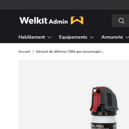
Aller au contenu
Recherc
Rech
Habillement
Equipements
Armurerie
Accueil
Aérosol de défense CBM gaz lacrymogène au poivre OC + Capot Accusol 75 ml