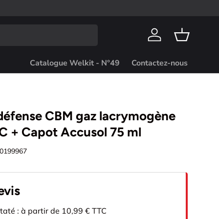
Se connecter
Panier
Catalogue Welkit - N°49
Contactez-nous
 défense CBM gaz lacrymogène
C + Capot Accusol 75 ml
0199967
evis
staté : à partir de 10,99 € TTC