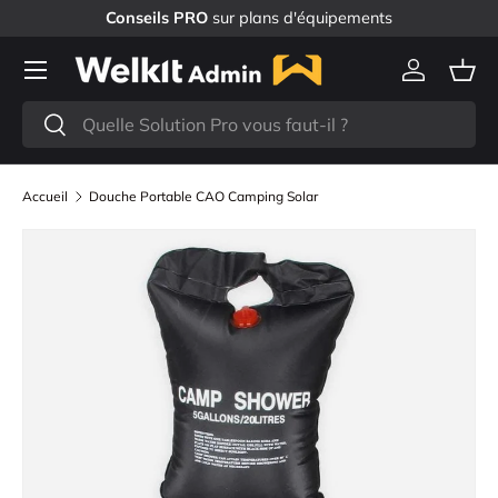
Conseils PRO
sur plans d'équipements
Aller au contenu
Menu
Se connec
Pani
Recherche
Rechercher
Accueil
Douche Portable CAO Camping Solar