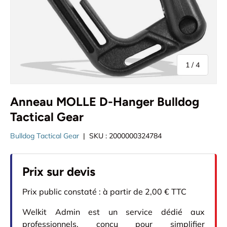
de
1
/
4
Anneau MOLLE D-Hanger Bulldog
Tactical Gear
Bulldog Tactical Gear
|
SKU :
2000000324784
Prix sur devis
Prix public constaté : à partir de 2,00 € TTC
Welkit Admin est un service dédié aux
professionnels, conçu pour simplifier