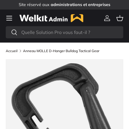
Site réservé aux
administrations et entreprises
Aller au contenu
Menu
Se connec
Pani
Recherche
Rechercher
Accueil
Anneau MOLLE D-Hanger Bulldog Tactical Gear