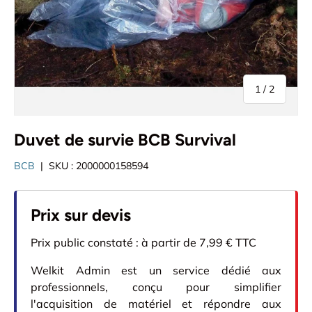
de
1
/
2
Duvet de survie BCB Survival
BCB
|
SKU :
2000000158594
Prix sur devis
Prix public constaté : à partir de 7,99 € TTC
Welkit Admin est un service dédié aux
professionnels, conçu pour simplifier
l'acquisition de matériel et répondre aux